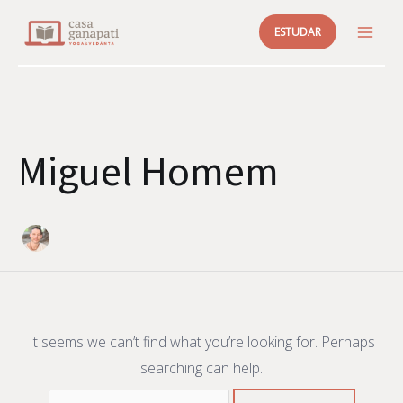
Skip
ESTUDAR
to
MAI
content
ME
Miguel Homem
It seems we can’t find what you’re looking for. Perhaps
searching can help.
Search