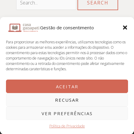
for:
Gestão de consentimento
Para proporcionar as melhores experiências, utilizamos tecnologias como os
📌 Contactos
cookies para armazenar e/ou aceder a informações do dispositivo. O
consentimento para estas tecnologias permitir-nos-á processar dados como o
comportamento de navegação ou IDs únicos neste sítio. O não
Casa Ganapati
consentimento ou a retirada do consentimento pode afetar negativamente
determinadas caraterísticas e funções.
Instagram
ACEITAR
RECUSAR
Copyright Casa Ganapati 2026 | Powered by Īśvara
VER PREFERÊNCIAS
Política de Privacidade