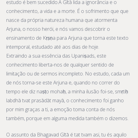
estudo é bem sucedido.A Gītā lida a ignorância e o
conhecimento, a vida e a morte. É o sofrimento que que
nasce da própria natureza humana que atormenta
Arjuna, o nosso herói, e nós vamos descobrir o
ensinamento de Kṛṣṇa para Arjuna que torna este texto
intemporal, estudado até aos dias de hoje.
Extraindo a sua essência das Upaniṣads, este
conhecimento liberta-nos de qualquer sentido de
limitação ou de sermos incompleto. No estudo, cada um
de nós torna-se este Arjuna e, quando no correr do
tempo ele diz naṣṭo mohaḥ, a minha ilusão foi-se, smṛtiḥ
labdhā tvat prasādāt mayā, o conhecimento foi ganho
por mim graças a ti, a emoção toma conta de nós
também, porque em alguma medida também o dizemos.
O assunto da Bhagavad Gītā é tat tvam asi, tu és aquilo