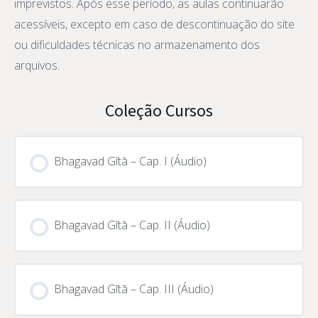
imprevistos. Após esse período, as aulas continuarão
acessíveis, excepto em caso de descontinuação do site
ou dificuldades técnicas no armazenamento dos
arquivos.
Coleção Cursos
Bhagavad Gītā – Cap. I (Áudio)
CURSO PROGRESSO
0% CONCLUÍDO
0/0 Passos
Bhagavad Gītā – Cap. II (Áudio)
CURSO PROGRESSO
0% CONCLUÍDO
0/0 Passos
Bhagavad Gītā – Cap. III (Áudio)