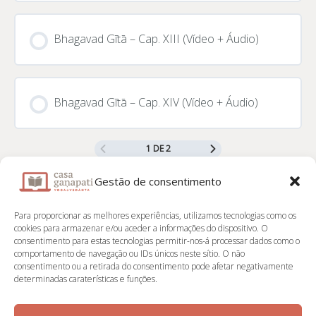
CURSO PROGRESSO
0% CONCLUÍDO
0/0 Passos
Bhagavad Gītā – Cap. XIII (Vídeo + Áudio)
CURSO PROGRESSO
0% CONCLUÍDO
0/0 Passos
Bhagavad Gītā – Cap. XIV (Vídeo + Áudio)
1 DE 2
CURSO PROGRESSO
0% CONCLUÍDO
0/0 Passos
Gestão de consentimento
Para proporcionar as melhores experiências, utilizamos tecnologias como os
📌 Contactos
cookies para armazenar e/ou aceder a informações do dispositivo. O
consentimento para estas tecnologias permitir-nos-á processar dados como o
comportamento de navegação ou IDs únicos neste sítio. O não
Casa Ganapati
consentimento ou a retirada do consentimento pode afetar negativamente
determinadas caraterísticas e funções.
Instagram