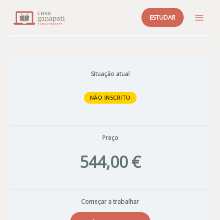
Skip
ESTUDAR
to
MAI
content
ME
Situação atual
NÃO INSCRITO
Preço
544,00 €
Começar a trabalhar