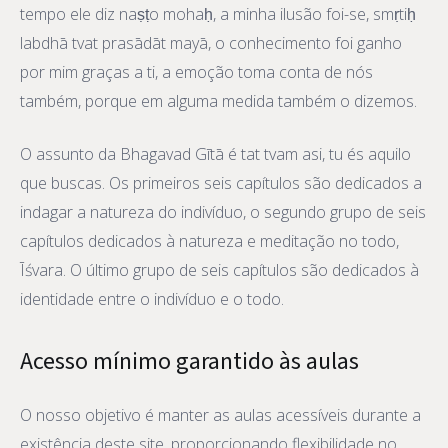
tempo ele diz naṣṭo mohaḥ, a minha ilusão foi-se, smṛtiḥ
labdhā tvat prasādāt mayā, o conhecimento foi ganho
por mim graças a ti, a emoção toma conta de nós
também, porque em alguma medida também o dizemos.
O assunto da Bhagavad Gītā é tat tvam asi, tu és aquilo
que buscas. Os primeiros seis capítulos são dedicados a
indagar a natureza do indivíduo, o segundo grupo de seis
capítulos dedicados à natureza e meditação no todo,
Īśvara. O último grupo de seis capítulos são dedicados à
identidade entre o indivíduo e o todo.
Acesso mínimo garantido às aulas
O nosso objetivo é manter as aulas acessíveis durante a
existência deste site, proporcionando flexibilidade no