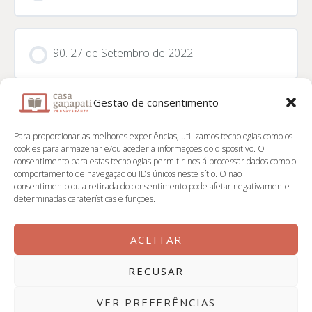
90. 27 de Setembro de 2022
Gestão de consentimento
Para proporcionar as melhores experiências, utilizamos tecnologias como os
📌 Contactos
cookies para armazenar e/ou aceder a informações do dispositivo. O
consentimento para estas tecnologias permitir-nos-á processar dados como o
comportamento de navegação ou IDs únicos neste sítio. O não
Casa Ganapati
consentimento ou a retirada do consentimento pode afetar negativamente
determinadas caraterísticas e funções.
Instagram
ACEITAR
RECUSAR
Copyright Casa Ganapati 2026 | Powered by Īśvara
VER PREFERÊNCIAS