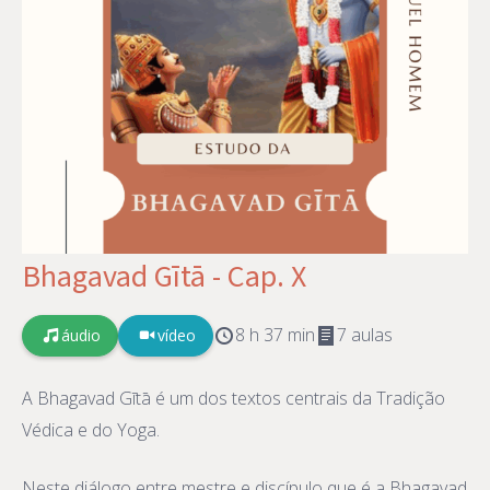
Bhagavad Gītā - Cap. X
8 h 37 min
7 aulas
áudio
vídeo
A Bhagavad Gītā é um dos textos centrais da Tradição
Védica e do Yoga.
Neste diálogo entre mestre e discípulo que é a Bhagavad