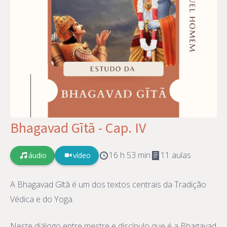
Bhagavad Gītā - Cap. IV
16 h 53 min
11 aulas
áudio
vídeo
A Bhagavad Gītā é um dos textos centrais da Tradição
Védica e do Yoga.
Neste diálogo entre mestre e discípulo que é a Bhagavad