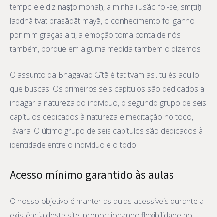
tempo ele diz naṣṭo mohaḥ, a minha ilusão foi-se, smṛtiḥ
labdhā tvat prasādāt mayā, o conhecimento foi ganho
por mim graças a ti, a emoção toma conta de nós
também, porque em alguma medida também o dizemos.
O assunto da Bhagavad Gītā é tat tvam asi, tu és aquilo
que buscas. Os primeiros seis capítulos são dedicados a
indagar a natureza do indivíduo, o segundo grupo de seis
capítulos dedicados à natureza e meditação no todo,
Īśvara. O último grupo de seis capítulos são dedicados à
identidade entre o indivíduo e o todo.
Acesso mínimo garantido às aulas
O nosso objetivo é manter as aulas acessíveis durante a
existência deste site, proporcionando flexibilidade no