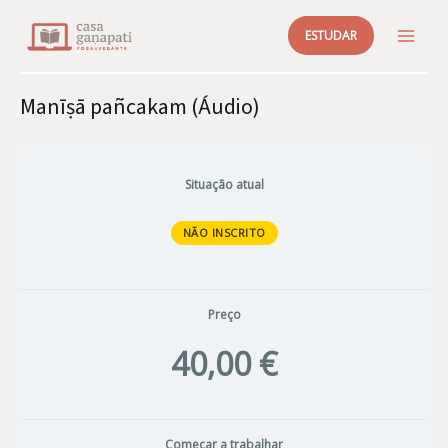
Skip
ESTUDAR
to
MAI
content
ME
Manīṣā pañcakam (Áudio)
Situação atual
NÃO INSCRITO
Preço
40,00 €
Começar a trabalhar