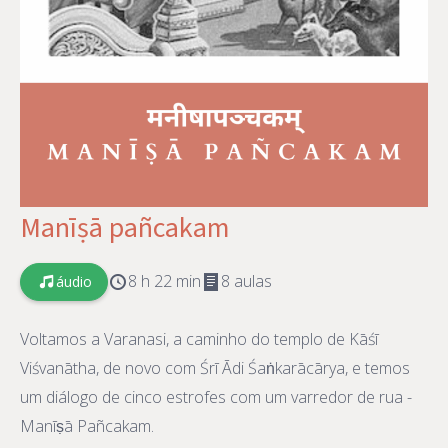
Manīṣā pañcakam
8 h 22 min
8 aulas
áudio
Voltamos a Varanasi, a caminho do templo de Kāśī
Viśvanātha, de novo com Śrī Ādi Śaṅkarācārya, e temos
um diálogo de cinco estrofes com um varredor de rua -
Manīṣā Pañcakam.