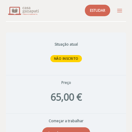
Skip
ESTUDAR
to
MAI
content
ME
Situação atual
NÃO INSCRITO
Preço
65,00 €
Começar a trabalhar