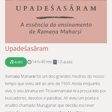
Upadeśasāram
14 h 40 min
13 aulas
áudio
Ramaṇa Maharṣi foi um dos grandes mestres do nosso
tempo que viveu até ao ano de 1950. Ainda enquanto
vivo, o seu āśrama em Tiruvannamalai era procurado por
buscadores, devotos e panditas. Ali viveu um poeta e
erudito chamado Muruganar que decidiu escrever