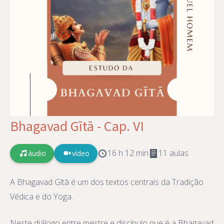
Bhagavad Gītā - Cap. VI
16 h 12 min
11 aulas
áudio
vídeo
A Bhagavad Gītā é um dos textos centrais da Tradição
Védica e do Yoga.
Neste diálogo entre mestre e discípulo que é a Bhagavad