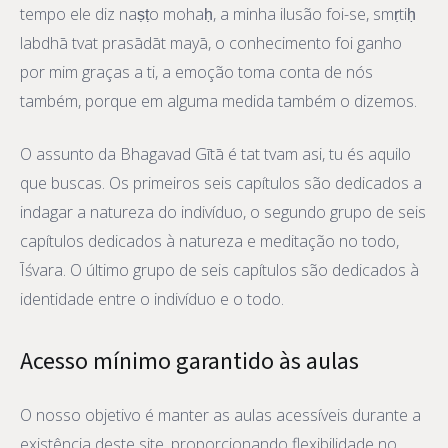
tempo ele diz naṣṭo mohaḥ, a minha ilusão foi-se, smṛtiḥ
labdhā tvat prasādāt mayā, o conhecimento foi ganho
por mim graças a ti, a emoção toma conta de nós
também, porque em alguma medida também o dizemos.
O assunto da Bhagavad Gītā é tat tvam asi, tu és aquilo
que buscas. Os primeiros seis capítulos são dedicados a
indagar a natureza do indivíduo, o segundo grupo de seis
capítulos dedicados à natureza e meditação no todo,
Īśvara. O último grupo de seis capítulos são dedicados à
identidade entre o indivíduo e o todo.
Acesso mínimo garantido às aulas
O nosso objetivo é manter as aulas acessíveis durante a
existência deste site, proporcionando flexibilidade no