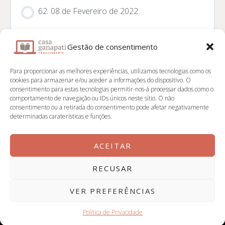
62. 08 de Fevereiro de 2022
Gestão de consentimento
Para proporcionar as melhores experiências, utilizamos tecnologias como os
📌 Contactos
cookies para armazenar e/ou aceder a informações do dispositivo. O
consentimento para estas tecnologias permitir-nos-á processar dados como o
comportamento de navegação ou IDs únicos neste sítio. O não
Casa Ganapati
consentimento ou a retirada do consentimento pode afetar negativamente
determinadas caraterísticas e funções.
Instagram
ACEITAR
RECUSAR
Copyright Casa Ganapati 2026 | Powered by Īśvara
VER PREFERÊNCIAS
Política de Privacidade