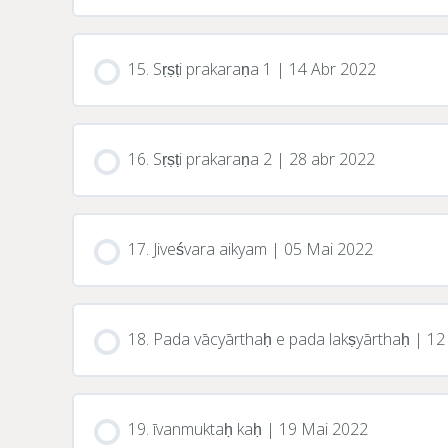
15. Sṛṣṭi prakaraṇa 1 | 14 Abr 2022
16. Sṛṣṭi prakaraṇa 2 | 28 abr 2022
17. Jiveśvara aikyam | 05 Mai 2022
18. Pada vācyārthaḥ e pada lakṣyārthaḥ | 
19. īvanmuktaḥ kaḥ | 19 Mai 2022