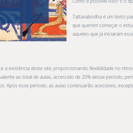
Como é possível isso? É o q
Tattavabodha é um texto par
que querem começar o estud
aqueles que já iniciaram ess
e a existência deste site, proporcionando flexibilidade no rit
alente ao total de aulas, acrescido de 20% desse período, pe
s. Após esse período, as aulas continuarão acessíveis, excep