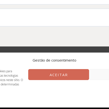
Gestão de consentimento
Casa Ganapati
okies para
ACEITAR
as tecnologias
cos neste sítio. O
e determinadas
Copyright Casa Ganapati 2026 | Powered by Īśvara