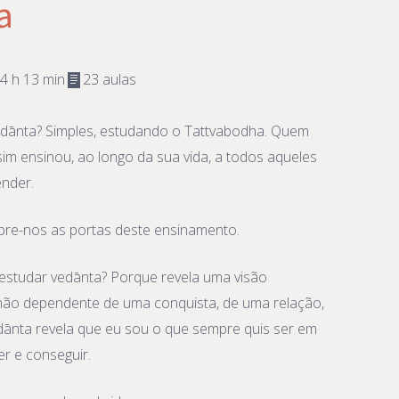
a
4 h 13 min
23 aulas
dānta? Simples, estudando o Tattvabodha. Quem
m ensinou, ao longo da sua vida, a todos aqueles
nder.
 abre-nos as portas deste ensinamento.
estudar vedānta? Porque revela uma visão
 não dependente de uma conquista, de uma relação,
dānta revela que eu sou o que sempre quis ser em
er e conseguir.