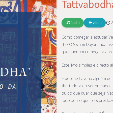
Tattvabodh
2
áudio
vídeo
Como começar a estudar Ve
diz? O Swami Dayananda assi
que queriam começar a apre
Este livro simples e directo
E porque haveria alguém de 
libertadora do ser humano,
ou do que quer que seja. Ve
tudo aquilo que procurei faz