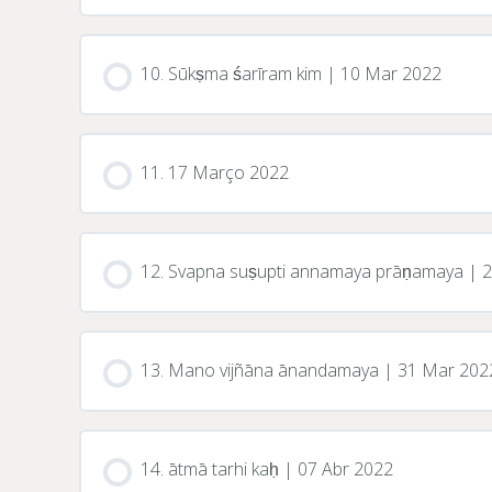
10. Sūkṣma śarīram kim | 10 Mar 2022
11. 17 Março 2022
12. Svapna suṣupti annamaya prāṇamaya |
13. Mano vijñāna ānandamaya | 31 Mar 202
14. ātmā tarhi kaḥ | 07 Abr 2022