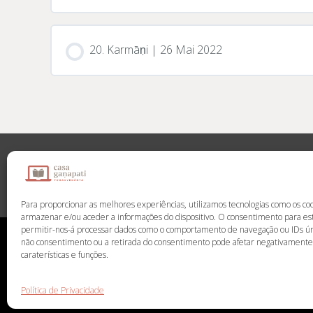
20. Karmāṇi | 26 Mai 2022
📌 Contactos
Para proporcionar as melhores experiências, utilizamos tecnologias como os co
armazenar e/ou aceder a informações do dispositivo. O consentimento para est
permitir-nos-á processar dados como o comportamento de navegação ou IDs úni
não consentimento ou a retirada do consentimento pode afetar negativament
caraterísticas e funções.
Política de Privacidade